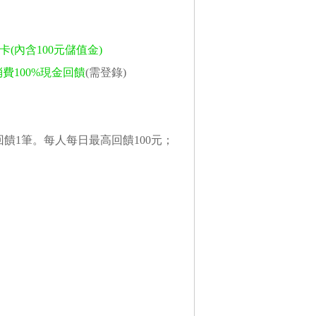
(內含100元儲值金)
消費100%現金回饋
(需登錄)
回饋1筆。每人每日最高回饋100元；