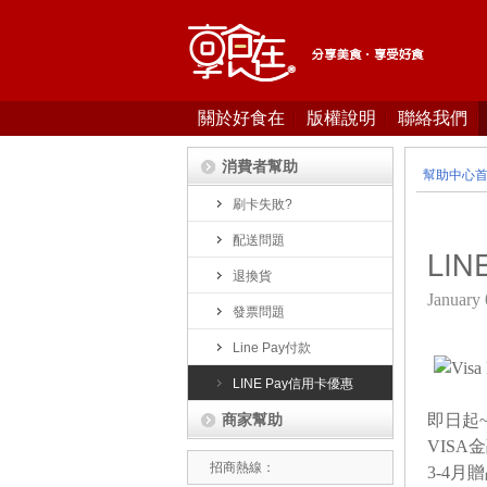
關於好食在
版權說明
聯絡我們
消費者幫助
幫助中心
刷卡失敗?
配送問題
LI
退換貨
January 
發票問題
Line Pay付款
LINE Pay信用卡優惠
商家幫助
即日起~2
VIS
招商熱線：
3-4月贈