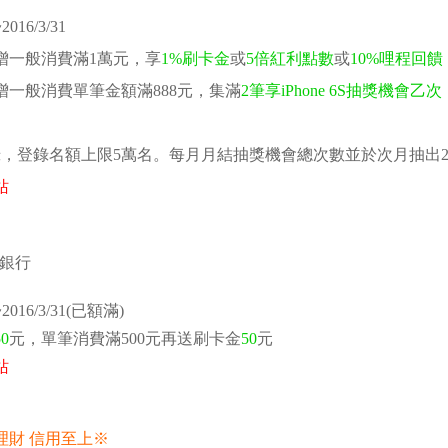
016/3/31
增一般消費滿1萬元，享
1%刷卡金
或
5倍紅利點數
或
10%哩程回饋
增一般消費單筆金額滿888元，集滿
2筆享iPhone 6S抽獎機會乙次
錄，登錄名額上限5萬名。每月月結抽獎機會總次數並於次月抽出2
站
016/3/31(已額滿)
50
元，單筆消費滿500元再送刷卡金
50
元
站
理財 信用至上※