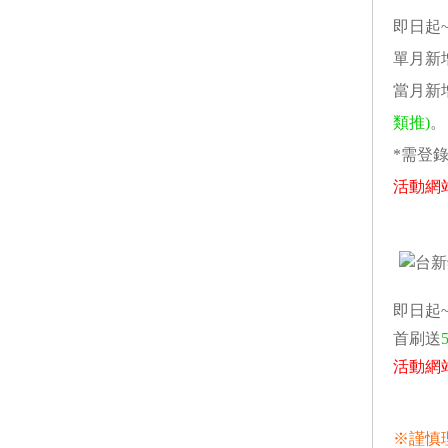
即日起~2
單月新
當月新
類推)
。
*需登
活動網
即日起~2
首刷送
活動網
※謹慎