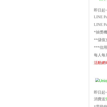
即日起~2
LINE
LINE
*抽獎
**儲
***
每人每
活動網
即日起~2
消費送
*需登