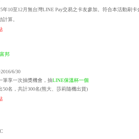
015年10至12月無台灣LINE Pay交易之卡友參加。符合本活
動計算。
站
016/6/30
一筆享一次抽獎機會，抽
LINE保溫杯一個
50名，共計300名(熊大、莎莉隨機出貨)
站