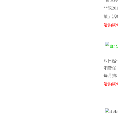
**限2
饋」活
活動網
即日起~2
消費任
每月抽出
活動網