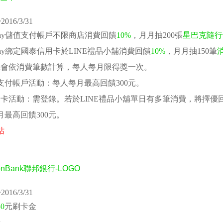
016/3/31
 Pay儲值支付帳戶不限商店消費回饋
10%
，月月抽200張
星巴克隨行卡
 Pay綁定國泰信用卡於LINE禮品小舖消費回饋
10%
，月月抽150筆
機會依消費筆數計算，每人每月限得獎一次。
值支付帳戶活動：每人每月最高回饋300元。
信用卡活動：需登錄。若於LINE禮品小舖單日有多筆消費，將擇優
月最高回饋300元。
站
016/3/31
50
元刷卡金
錄