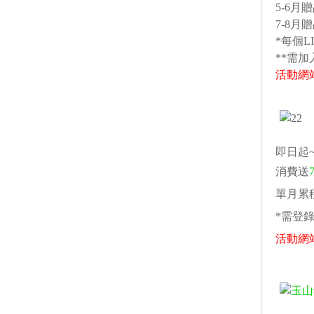
5-6
7-8月贈
*每個L
**需加
活動網
即日起~2
消費送
單月累積
*需登
活動網