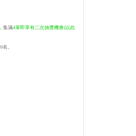
，
集滿
4筆即享有二次抽獎機會(以此
0名。