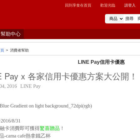
回到享食在首頁
歡迎光臨
請登入
幫助中心
首頁
>
消費者幫助
LINE Pay信用卡優惠
NE Pay x 各家信用卡優惠方案大公開！
04, 2016
LINE Pay
016/8/31
A金融卡消費即可獲得
驚喜贈品
！
品-cama cafe熱拿鐵乙杯