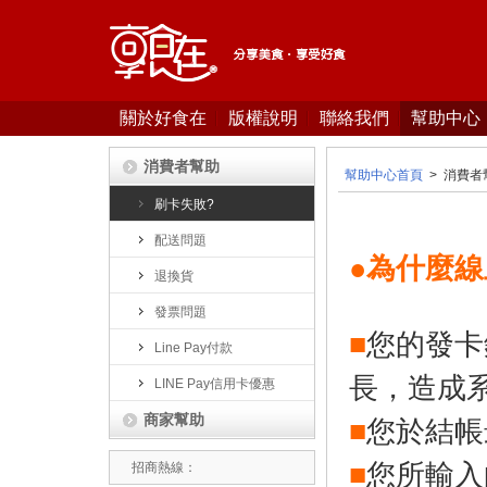
關於好食在
版權說明
聯絡我們
幫助中心
消費者幫助
幫助中心首頁
>
消費者
刷卡失敗?
配送問題
●為什麼
退換貨
發票問題
■
您的發卡
Line Pay付款
長，造成
LINE Pay信用卡優惠
商家幫助
■
您於結帳
■
您所輸入
招商熱線：