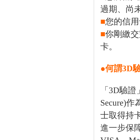
過期、尚
■
您的信用
■
你剛繳交
卡。
●何謂3D
「3D驗證
Secur
士取得持
進一步保