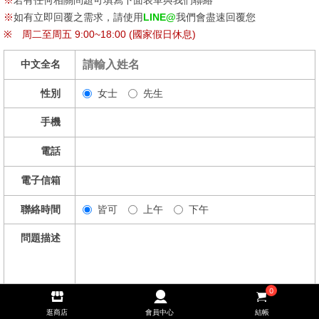
※
如有立即回覆之需求，請使用
LINE@
我們會盡速回覆您
※
周二至周五 9:00~18:00 (國家假日休息)
中文全名
性別
女士
先生
手機
電話
電子信箱
聯絡時間
皆可
上午
下午
問題描述
0
逛商店
會員中心
結帳